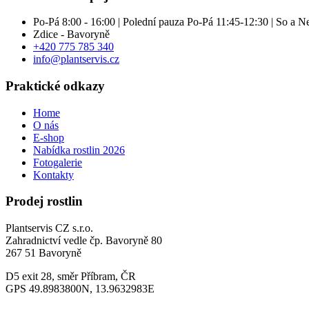
Po-Pá 8:00 - 16:00 | Polední pauza Po-Pá 11:45-12:30 | So a 
Zdice - Bavoryně
+420 775 785 340
info@plantservis.cz
Praktické odkazy
Home
O nás
E-shop
Nabídka rostlin 2026
Fotogalerie
Kontakty
Prodej rostlin
Plantservis CZ s.r.o.
Zahradnictví vedle čp. Bavoryně 80
267 51 Bavoryně
D5 exit 28, směr Příbram, ČR
GPS 49.8983800N, 13.9632983E