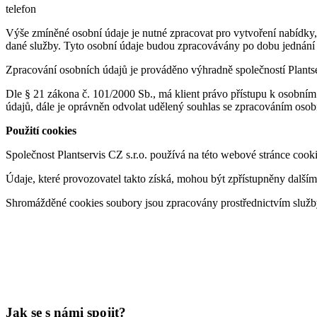
telefon
Výše zmíněné osobní údaje je nutné zpracovat pro vytvoření nabídky
dané služby. Tyto osobní údaje budou zpracovávány po dobu jednání o
Zpracování osobních údajů je prováděno výhradně společností Plantse
Dle § 21 zákona č. 101/2000 Sb., má klient právo přístupu k osobním 
údajů, dále je oprávněn odvolat udělený souhlas se zpracováním osob
Použití cookies
Společnost Plantservis CZ s.r.o. používá na této webové stránce cook
Údaje, které provozovatel takto získá, mohou být zpřístupněny dalš
Shromážděné cookies soubory jsou zpracovány prostřednictvím služb
Jak se s námi spojit?