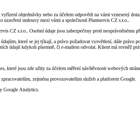
, vyřízení objednávky nebo za účelem odpovědi na vámi vznesený dota
 uzavření smlouvy mezi vámi a společností Plantservis CZ s.r.o..
rvis CZ s.r.o.. Osobní údaje jsou zabezpečeny proti neoprávněnému př
údajům, které se jej týkají, a právo požadovat vysvětlení, dále právo 
ních údajů kdykoli písemně, či e-mailem odvolat. Klient má rovněž prá
ies, které jsou zde užity za účelem měření návštěvnosti webových strán
ím zpracovatelům, zejména provozovatelům služeb a platforem Google.
y Google Analytics.